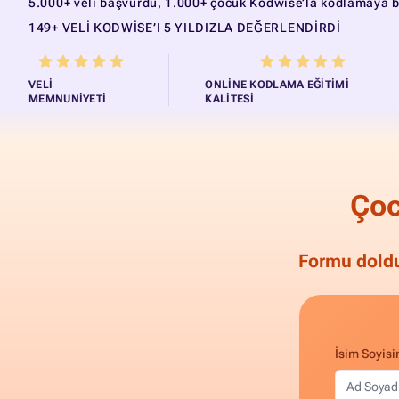
5.000+ veli başvurdu, 1.000+ çocuk Kodwise’la kodlamaya b
149+ VELI KODWISE’I 5 YILDIZLA DEĞERLENDIRDI
VELI
ONLINE KODLAMA EĞITIMI
MEMNUNIYETI
KALITESI
Çoc
Formu doldu
İsim Soyisi