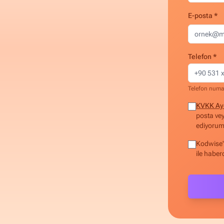
E-posta *
Telefon *
Telefon numar
KVKK Ay
posta vey
ediyorum.
Kodwise'
ile haber