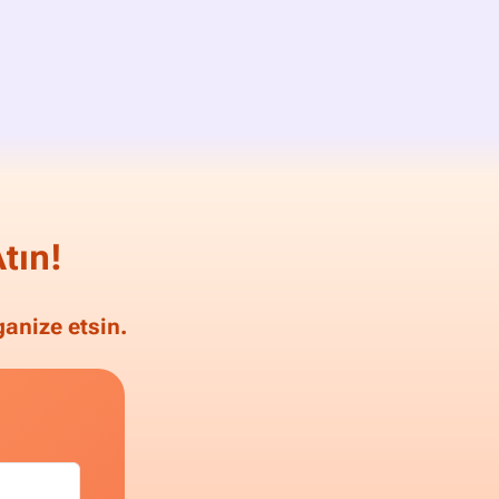
tın!
anize etsin.