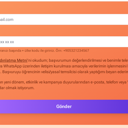
anızı başında + ülke kodu ile giriniz. Örn: +905321234567
dınlatma Metni
'ni okudum; başvurumun değerlendirilmesi ve benimle tele
a WhatsApp üzerinden iletişim kurulması amacıyla verilerimin işlenmesini
 Başvuruyu öğrencinin velisi/yasal temsilcisi olarak yaptığımı beyan ederi
ın yeni dönem, etkinlik ve kampanya duyurularından e-posta, telefon vey
dar olmak istiyorum.
Gönder