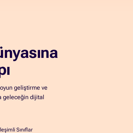
ünyasına
pı
 oyun geliştirme ve
geleceğin dijital
leşimli Sınıflar