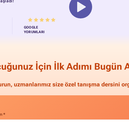
aşladı!
GOOGLE
YORUMLARI
uğunuz İçin İlk Adımı Bugün A
run, uzmanlarımız size özel tanışma dersini org
m *