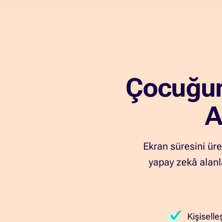
Çocuğun
A
Ekran süresini üre
yapay zekâ alanl
Kişiselle