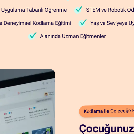
e Uygulama Tabanlı Öğrenme
STEM ve Robotik Od
ve Deneyimsel Kodlama Eğitimi
Yaş ve Seviyeye U
Alanında Uzman Eğitmenler
Kodlama ile Geleceğe H
Çocuğunuzu