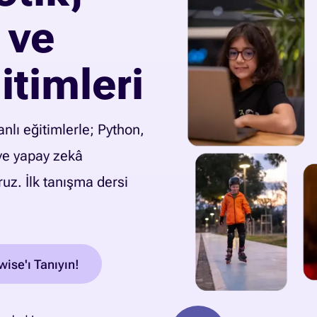
 ve
timleri
anlı eğitimlerle; Python,
 ve yapay zekâ
ruz. İlk tanışma dersi
ise'ı Tanıyın!