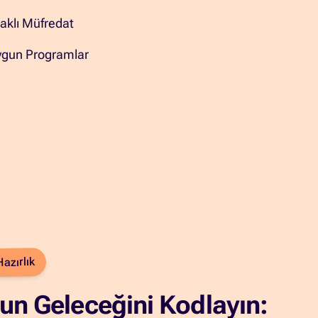
aklı Müfredat
ygun Programlar
azırlık
n Geleceğini Kodlayın: