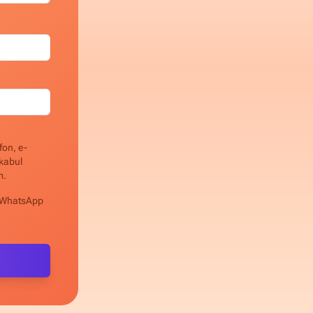
fon, e-
 kabul
m.
a WhatsApp