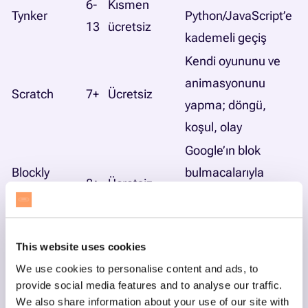
6-
Kısmen
Tynker
Python/JavaScript’e
13
ücretsiz
kademeli geçiş
Kendi oyununu ve
animasyonunu
Scratch
7+
Ücretsiz
yapma; döngü,
koşul, olay
Google’ın blok
Blockly
bulmacalarıyla
8+
Ücretsiz
Games
programlama
kavramları
Oyun dünyasında
This website uses cookies
Minecraft
8+
Ücretli lisans
blok ve Python
We use cookies to personalise content and ads, to
Education
koduyla inşa
provide social media features and to analyse our traffic.
We also share information about your use of our site with
Scratch tabanlı