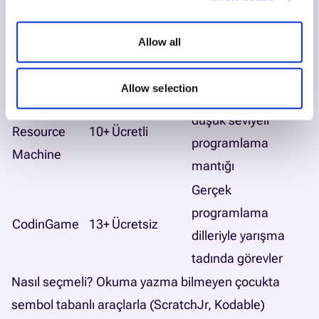
Macera oyunu
Kısmen
içinde
CodeCombat
10+
Allow all
ücretsiz
Python/JavaScript
yazma
Allow selection
Bulmaca formatında
Human
düşük seviyeli
Resource
10+
Ücretli
programlama
Machine
mantığı
Gerçek
programlama
CodinGame
13+
Ücretsiz
dilleriyle yarışma
tadında görevler
Nasıl seçmeli? Okuma yazma bilmeyen çocukta
sembol tabanlı araçlarla (ScratchJr, Kodable)