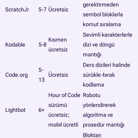
gerektirmeden
ScratchJr
5-7
Ücretsiz
sembol bloklarla
komut sıralama
Sevimli karakterlerle
Kısmen
Kodable
5-8
dizi ve döngü
ücretsiz
mantığı
Ders dizileri halinde
5-
Code.org
Ücretsiz
sürükle-bırak
13
kodlama
Hour of Code
Robotu
sürümü
yönlendirerek
Lightbot
6+
ücretsiz;
algoritma ve
mobil ücretli
prosedür mantığı
Bloktan