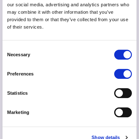
our social media, advertising and analytics partners who
arayüzle robotik ve
may combine it with other information that you’ve
mBlock
8+
Ücretsiz
yapay zeka
provided to them or that they’ve collected from your use
of their services.
uzantıları
Apple’ın Swift diliyle
Swift
Ücretsiz
Consent
9+
bulmaca çözerek
Playgrounds
(iPad/Mac)
Necessary
Selection
gerçek kod
Sanal robotu blok
Preferences
VEXcode VR
9+
Ücretsiz
veya Python ile
kodlama
Statistics
Ücretsiz
Roblox
(oyun içi satın
Lua ile kendi 3D
Marketing
10+
Studio
almalara
oyununu tasarlama
dikkat)
Show details