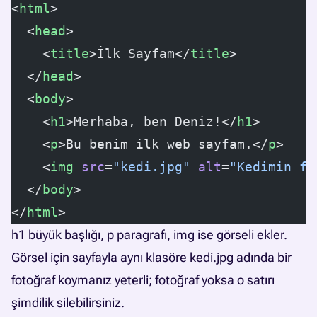
<
html
>
  <
head
>
    <
title
>İlk Sayfam</
title
>
  </
head
>
  <
body
>
    <
h1
>Merhaba, ben Deniz!</
h1
>
    <
p
>Bu benim ilk web sayfam.</
p
>
    <
img
 src
=
"kedi.jpg"
 alt
=
"Kedimin fo
  </
body
>
</
html
>
h1 büyük başlığı, p paragrafı, img ise görseli ekler.
Görsel için sayfayla aynı klasöre kedi.jpg adında bir
fotoğraf koymanız yeterli; fotoğraf yoksa o satırı
şimdilik silebilirsiniz.