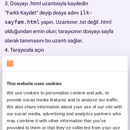
3. Dosyayı .html uzantısıyla kaydedin
“Farklı Kaydet” deyip dosya adını
ilk-
sayfam.html
yapın. Uzantının .txt değil .html
olduğundan emin olun; tarayıcının dosyayı sayfa
olarak tanımasını bu uzantı sağlar.
4. Tarayıcıda açın
Kaydettiğiniz dosyaya çift tıklayın. Sayfa Chrome,
Firefox veya Safari’de açılır ve çocuk yazdığı kodun
gerçek bir web sayfasına dönüştüğünü ilk kez
This website uses cookies
burada görür.
We use cookies to personalise content and ads, to
5. CSS ile renk ve yazı tipi ekleyin
provide social media features and to analyse our traffic.
head bölümüne bir style etiketi ekleyerek sayfanın
We also share information about your use of our site with
our social media, advertising and analytics partners who
görünümünü değiştirin:
may combine it with other information that you’ve
<
style
>
provided to them or that they’ve collected from your use