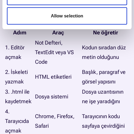
ücretsizdir ve yazılan kodun sonucunu anında yan
panelde gösterir.
Allow selection
Adımların Özeti
Adım
Araç
Ne öğretir
Not Defteri,
1. Editör
Kodun sıradan düz
TextEdit veya VS
açmak
metin olduğunu
Code
2. İskeleti
Başlık, paragraf ve
HTML etiketleri
yazmak
görsel yapısını
3. .html ile
Dosya uzantısının
Dosya sistemi
kaydetmek
ne işe yaradığını
4.
Chrome, Firefox,
Tarayıcının kodu
Tarayıcıda
Safari
sayfaya çevirdiğini
açmak