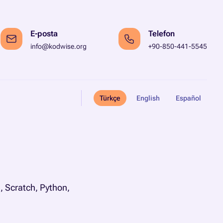
E-posta
Telefon
info@kodwise.org
+90-850-441-5545
Türkçe
English
Español
, Scratch, Python,