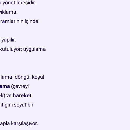
 yönetilmesidir.
yıklama.
gramlarının içinde
yapılır.
okutuluyor; uygulama
ralama, döngü, koşul
lama
(çevreyi
ek) ve
hareket
ğını soyut bir
apla karşılaşıyor.