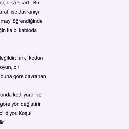
, devre kartı. Bu
rafı ise davranışı
azmayı öğrendiğinde
in kalbi kabloda
değildir; fark, kodun
oyun, bir
e buna göre davranan
yonda kedi yürür ve
göre yön değiştirir,
” diyor. Koşul
ir.