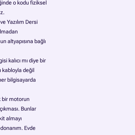
ğinde o kodu fiziksel
z.
 ve Yazılım Dersi
nılmadan
un altyapısına bağlı
si kalıcı mı diye bir
 kabloyla değil
her bilgisayarda
k bir motorun
çıkması. Bunlar
kit almayı
ce donanım.
Evde