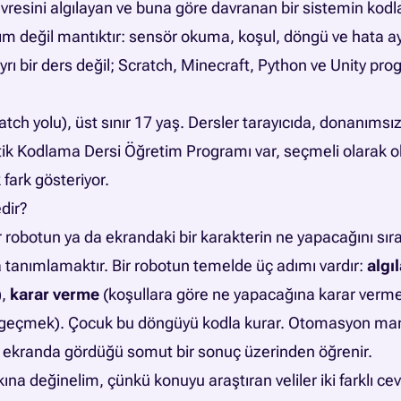
resini algılayan ve buna göre davranan bir sistemin kodla
ım değil mantıktır: sensör okuma, koşul, döngü ve hata a
yrı bir ders değil; Scratch, Minecraft, Python ve Unity pro
tch yolu), üst sınır 17 yaş. Dersler tarayıcıda, donanımsız 
otik Kodlama Dersi Öğretim Programı var, seçmeli olarak 
fark gösteriyor.
dir?
 robotun ya da ekrandaki bir karakterin ne yapacağını sı
 tanımlamaktır. Bir robotun temelde üç adımı vardır:
algı
),
karar verme
(koşullara göre ne yapacağına karar verm
geçmek). Çocuk bu döngüyü kodla kurar. Otomasyon mantı
, ekranda gördüğü somut bir sonuç üzerinden öğrenir.
ına değinelim, çünkü konuyu araştıran veliler iki farklı cev