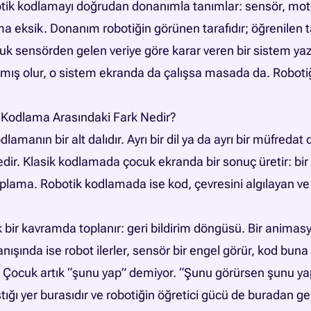
tik kodlamayı doğrudan donanımla tanımlar: sensör, motor
ma eksik. Donanım robotiğin görünen tarafıdır; öğrenilen ta
cuk sensörden gelen veriye göre karar veren bir sistem y
mış olur, o sistem ekranda da çalışsa masada da. Robotiğ
 Kodlama Arasındaki Fark Nedir?
amanın bir alt dalıdır. Ayrı bir dil ya da ayrı bir müfredat 
edir. Klasik kodlamada çocuk ekranda bir sonuç üretir: bir 
plama. Robotik kodlamada ise kod, çevresini algılayan v
k bir kavramda toplanır: geri bildirim döngüsü. Bir animas
anışında ise robot ilerler, sensör bir engel görür, kod buna 
r. Çocuk artık “şunu yap” demiyor. “Şunu görürsen şunu yap
ığı yer burasıdır ve robotiğin öğretici gücü de buradan gel