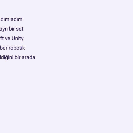
 adım adım
yrı bir set
t ve Unity
ber robotik
iğini bir arada