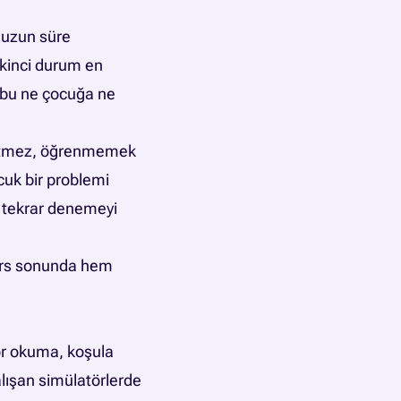
 uzun süre
 İkinci durum en
r; bu ne çocuğa ne
i etmez, öğrenmemek
cuk bir problemi
p tekrar denemeyi
ders sonunda hem
sör okuma, koşula
lışan simülatörlerde