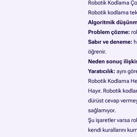
Robotik Kodlama Ço
Robotik kodlama tekn
Algoritmik düşünm
Problem çözme:
ro
Sabır ve deneme:
h
öğrenir.
Neden sonuç ilişki
Yaratıcılık:
aynı göre
Robotik Kodlama Her
Hayır. Robotik kodla
dürüst cevap vermey
sağlamıyor.
Şu işaretler varsa ro
kendi kurallarını ku