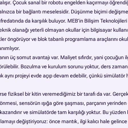
 çalışır. Çocuk sanal bir robotu engelden kaçırmayı öğrendi
alnızca bir bağlantı meselesidir. Düşünme biçimi değişme
redatında da karşılık buluyor. MEB’in Bilişim Teknolojileri
knik olanağı yeterli olmayan okullar için bilgisayar kulla
ikler öngörüyor ve blok tabanlı programlama araçlarını okul
anımlıyor.
 üç somut avantajı var. Maliyet sıfırdır, yani çocuğun ilgi
rülebilir. Bozulma ve kurulum sorunu yoktur, ders zamanı
k aynı projeyi evde açıp devam edebilir, çünkü simülatör 
e fiziksel bir kitin veremediğimiz bir tarafı da var. Gerçe
dönmesi, sensörün ışığa göre şaşması, parçanın yerinden 
kazandırır ve simülatörde tam karşılığı yoktur. Bu yüzden 
lamayı değiştiriyoruz: önce mantık, ilgi kalıcı hale gelin