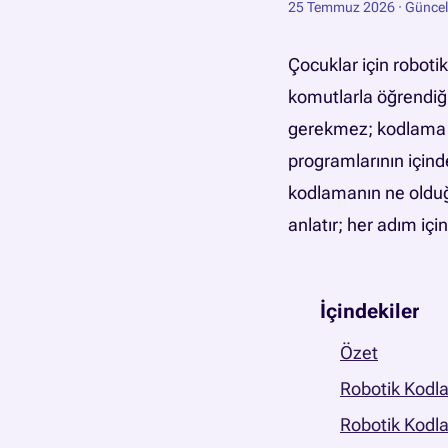
25 Temmuz 2026
· Günce
Çocuklar için robot
komutlarla öğrendiği 
gerekmez; kodlama y
programlarının içind
kodlamanın ne olduğu
anlatır; her adım için
İçindekiler
Özet
Robotik Kodl
Robotik Kodla