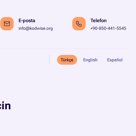
E-posta
Telefon
info@kodwise.org
+90-850-441-5545
Türkçe
English
Español
çin