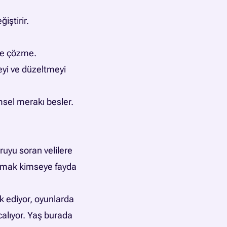
iştirir.
ve çözme.
yi ve düzeltmeyi
msel merakı besler.
ruyu soran velilere
almak kimseye fayda
ak ediyor, oyunlarda
calıyor. Yaş burada