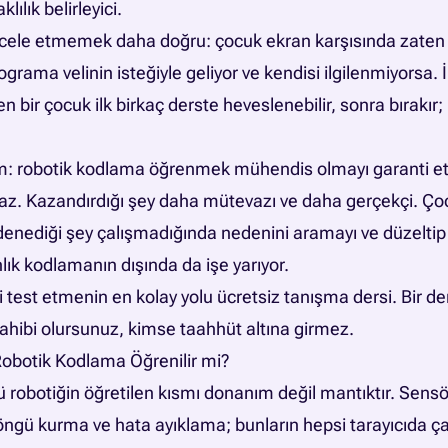
klılık belirleyici.
cele etmemek daha doğru: çocuk ekran karşısında zaten
ograma velinin isteğiyle geliyor ve kendisi ilgilenmiyorsa.
en bir çocuk ilk birkaç derste heveslenebilir, sonra bırakı
zelim: robotik kodlama öğrenmek mühendis olmayı garant
maz. Kazandırdığı şey daha mütevazı ve daha gerçekçi. Ço
 denediği şey çalışmadığında nedenini aramayı ve düzelti
lık kodlamanın dışında da işe yarıyor.
 test etmenin en kolay yolu ücretsiz tanışma dersi. Bir 
sahibi olursunuz, kimse taahhüt altına girmez.
botik Kodlama Öğrenilir mi?
kü robotiğin öğretilen kısmı donanım değil mantıktır. Sen
ngü kurma ve hata ayıklama; bunların hepsi tarayıcıda ça