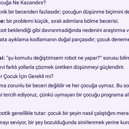
cuğa Ne Kazandırır?
ik bir beceriden fazlasıdır; çocuğun düşünme biçimini değ
e:
bir problemi küçük, sıralı adımlara bölme becerisi.
bot beklendiği gibi davranmadığında nedenini araştırma 
ata ayıklama kodlamanın doğal parçasıdır; çocuk deneme
si:
“şu komutu değiştirirsem robot ne yapar?” sorusu bili
vi farklı yollarla çözmek üretken düşünmeyi güçlendirir.
 Çocuk İçin Gerekli mi?
ma zorunlu bir beceri değildir ve her çocuğa uymaz. Bu so
i tercih ediyoruz, çünkü uymayan bir çocuğu programa 
botik genellikle tutar: çocuk bir şeyin nasıl çalıştığını mer
rmayı seviyor, bir şey bozulduğunda sinirlenmek yerine kur