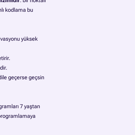
izimidir
: bir noktalı
anlı kodlama bu
tivasyonu yüksek
irir.
dir.
dile geçerse geçsin
ogramları 7 yaştan
ı programlamaya