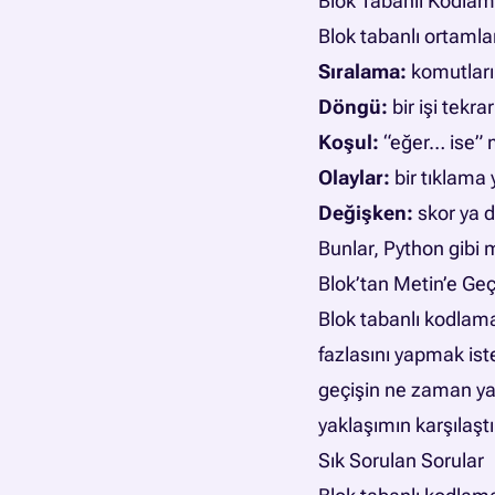
Blok Tabanlı Kodlam
Blok tabanlı ortamla
Sıralama:
komutları
Döngü:
bir işi tekra
Koşul:
“eğer… ise” 
Olaylar:
bir tıklama 
Değişken:
skor ya da
Bunlar, Python gibi m
Blok’tan Metin’e Geç
Blok tabanlı kodlama
fazlasını yapmak ist
geçişin ne zaman yap
yaklaşımın karşılaşt
Sık Sorulan Sorular