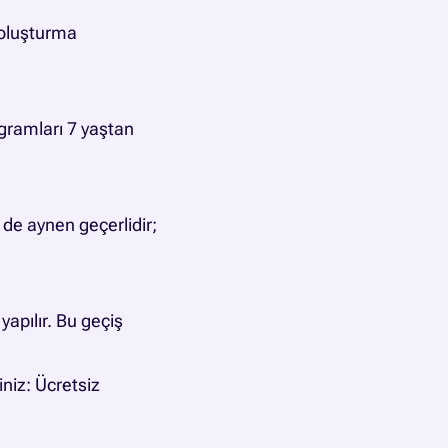
 oluşturma
ogramları 7 yaştan
 de aynen geçerlidir;
apılır. Bu geçiş
iniz:
Ücretsiz