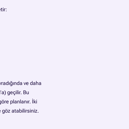
ir:
avradığında ve daha
) geçilir. Bu
re planlanır. İki
e
göz atabilirsiniz.