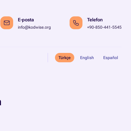
E-posta
Telefon
info@kodwise.org
+90-850-441-5545
Türkçe
English
Español
n