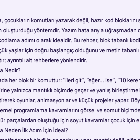
, çocukların komutları yazarak değil, hazır kod bloklarını 
am oluşturduğu yöntemdir. Yazım hatalarıyla uğraşmadan
k kodlama adımı olarak idealdir. Bu rehber, blok tabanlı k
ük yaşlar için doğru başlangıç olduğunu ve metin taban
ır; ayrıntılı alt rehberlere yönlendirir.
a Nedir?
a her blok bir komuttur: “ileri git”, “eğer… ise”, “10 kere 
rbirine yalnızca mantıklı biçimde geçer ve yanlış birleştirme
ştirerek oyunlar, animasyonlar ve küçük projeler yapar. Bö
 temel programlama kavramlarını görsel ve somut biçimde
nür parçalardan oluştuğu için soyut kavramlar çocuk için ell
a Neden İlk Adım İçin İdeal?