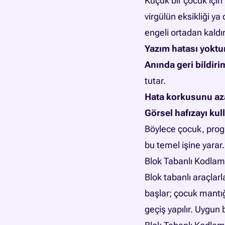
Küçük bir çocuk için 
virgülün eksikliği y
engeli ortadan kaldır
Yazım hatası yoktu
Anında geri bildiri
tutar.
Hata korkusunu aza
Görsel hafızayı kull
Böylece çocuk, progr
bu temel işine yarar.
Blok Tabanlı Kodlam
Blok tabanlı araçlar
başlar; çocuk mantı
geçiş yapılır. Uygun 