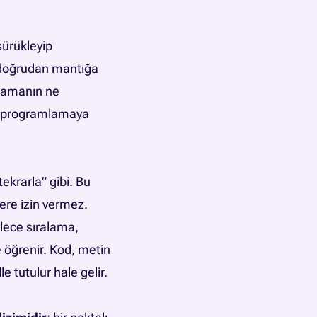
sürükleyip
 doğrudan mantığa
odlamanın ne
lı programlamaya
tekrarla” gibi. Bu
lere izin vermez.
ylece sıralama,
 öğrenir. Kod, metin
e tutulur hale gelir.