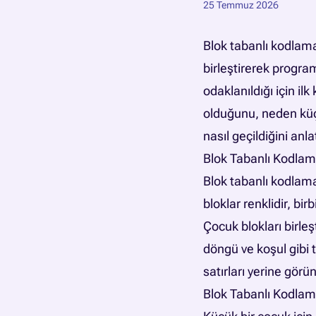
25 Temmuz 2026
Blok tabanlı kodlama
birleştirerek progr
odaklanıldığı için il
olduğunu, neden küç
nasıl geçildiğini anlat
Blok Tabanlı Kodlam
Blok tabanlı kodlamad
bloklar renklidir, bi
Çocuk blokları birle
döngü ve koşul gibi
satırları yerine görü
Blok Tabanlı Kodlam