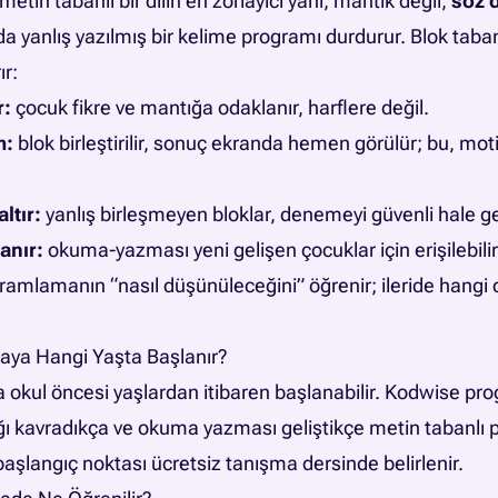
metin tabanlı bir dilin en zorlayıcı yanı, mantık değil,
söz d
a da yanlış yazılmış bir kelime programı durdurur. Blok tab
ır:
r:
çocuk fikre ve mantığa odaklanır, harflere değil.
m:
blok birleştirilir, sonuç ekranda hemen görülür; bu, mo
ltır:
yanlış birleşmeyen bloklar, denemeyi güvenli hale get
anır:
okuma-yazması yeni gelişen çocuklar için erişilebilir
amlamanın “nasıl düşünüleceğini” öğrenir; ileride hangi 
aya Hangi Yaşta Başlanır?
la okul öncesi yaşlardan itibaren başlanabilir. Kodwise pr
ğı kavradıkça ve okuma yazması geliştikçe metin tabanl
başlangıç noktası ücretsiz tanışma dersinde belirlenir.