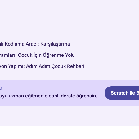
nlı Kodlama Aracı: Karşılaştırma
amları: Çocuk İçin Öğrenme Yolu
yon Yapımı: Adım Adım Çocuk Rehberi
IM
Scratch ile
yu uzman eğitmenle canlı derste öğrensin.