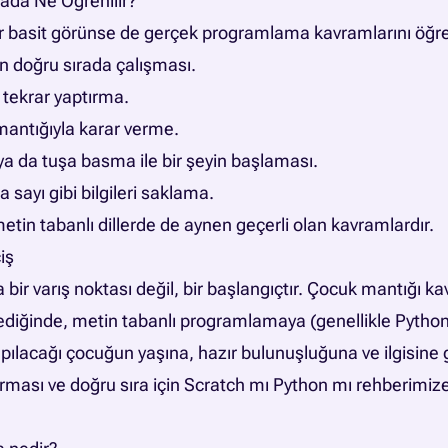
ada Ne Öğrenilir?
r basit görünse de gerçek programlama kavramlarını öğret
n doğru sırada çalışması.
r tekrar yaptırma.
mantığıyla karar verme.
ya da tuşa basma ile bir şeyin başlaması.
 sayı gibi bilgileri saklama.
etin tabanlı dillerde de aynen geçerli olan kavramlardır.
iş
 bir varış noktası değil, bir başlangıçtır. Çocuk mantığı k
ediğinde, metin tabanlı programlamaya (genellikle Python’a
ılacağı çocuğun yaşına, hazır bulunuşluğuna ve ilgisine gö
ırması ve doğru sıra için
Scratch mı Python mı rehberimiz