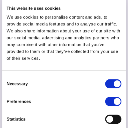
başlanabilir; Kodwise programları 7 yaştan başlar ve
This website uses cookies
içerik yaşa göre uyarlanır.
We use cookies to personalise content and ads, to
Blok tabanlı kodlama gerçek programlama mı?
provide social media features and to analyse our traffic.
Evet. Sıralama, döngü, koşul ve değişken gibi
We also share information about your use of our site with
our social media, advertising and analytics partners who
kavramlar metin tabanlı dillerde de aynen geçerlidir;
may combine it with other information that you’ve
blok tabanlı kodlama bu temeli görsel biçimde
provided to them or that they’ve collected from your use
kazandırır.
of their services.
Blok tabanlı kodlamadan sonra ne gelir?
Çocuk hazır olduğunda metin tabanlı
Consent
Necessary
programlamaya, örneğin Python’a geçiş yapılır. Bu
Selection
geçiş çocuğun temposuna göre planlanır.
Preferences
Çocuğunuzun kodlama yolculuğunu ücretsiz bir
tanışma dersiyle başlatabilirsiniz:
Ücretsiz Tanışma
Statistics
Dersi
.