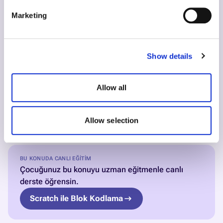
Marketing
İlgili Rehberler
Show details
En İyi 10 Blok Tabanlı Kodlama Aracı: Karşılaştırma
Allow all
Blok Kodlama Programları: Çocuk İçin Öğrenme Yolu
Scratch ile Animasyon Yapımı: Adım Adım Çocuk
Allow selection
Rehberi
BU KONUDA CANLI EĞITIM
Çocuğunuz bu konuyu uzman eğitmenle canlı
derste öğrensin.
Scratch ile Blok Kodlama