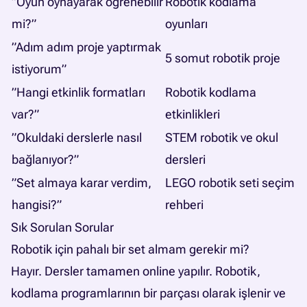
”Oyun oynayarak öğrenebilir
Robotik kodlama
mi?”
oyunları
”Adım adım proje yaptırmak
5 somut robotik proje
istiyorum”
”Hangi etkinlik formatları
Robotik kodlama
var?”
etkinlikleri
”Okuldaki derslerle nasıl
STEM robotik ve okul
bağlanıyor?”
dersleri
”Set almaya karar verdim,
LEGO robotik seti seçim
hangisi?”
rehberi
Sık Sorulan Sorular
Robotik için pahalı bir set almam gerekir mi?
Hayır. Dersler tamamen online yapılır. Robotik,
kodlama programlarının bir parçası olarak işlenir ve