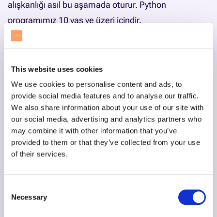
alışkanlığı asıl bu aşamada oturur.
Python
programımız
10 yaş ve üzeri içindir.
Unity ile robotik ve simülasyon
Unity yolu ileri yaşlar için. Çocuk artık hazır bir
simülatör kullanmaz, simülasyonun kendisini kurar:
This website uses cookies
fizik motoru, çarpışma algılama, karakterin çevresini
We use cookies to personalise content and ads, to
provide social media features and to analyse our traffic.
tarayıp tepki vermesi. Robotik mantığı burada oyun
We also share information about your use of our site with
geliştirmeyle birleşir.
Unity programımız
10 yaş ve
our social media, advertising and analytics partners who
üzeri içindir.
may combine it with other information that you’ve
provided to them or that they’ve collected from your use
Dört yolun tamamı tarayıcıda, bir bilgisayar ve
of their services.
internet bağlantısıyla çalışır. Programın bütününü
robotik kodlama eğitimi sayfamızda
görebilirsiniz.
Consent
Yaşa Göre Robotik Yolu
Necessary
Selection
İçerik yaşa göre uyarlanır. Küçük yaşlarda blok