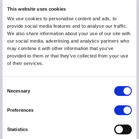
başlanabilir; Kodwise programları 7 yaştan başlar ve
This website uses cookies
içerik yaşa göre uyarlanır.
We use cookies to personalise content and ads, to
Blok tabanlı kodlama gerçek programlama mı?
provide social media features and to analyse our traffic.
Evet. Sıralama, döngü, koşul ve değişken gibi
We also share information about your use of our site with
our social media, advertising and analytics partners who
kavramlar metin tabanlı dillerde de aynen geçerlidir;
may combine it with other information that you’ve
blok tabanlı kodlama bu temeli görsel biçimde
provided to them or that they’ve collected from your use
kazandırır.
of their services.
Blok tabanlı kodlamadan sonra ne gelir?
Çocuk hazır olduğunda metin tabanlı
Consent
Necessary
programlamaya, örneğin Python’a geçiş yapılır. Bu
Selection
geçiş çocuğun temposuna göre planlanır.
Preferences
Çocuğunuzun kodlama yolculuğunu ücretsiz bir
tanışma dersiyle başlatabilirsiniz:
Ücretsiz Tanışma
Statistics
Dersi
.