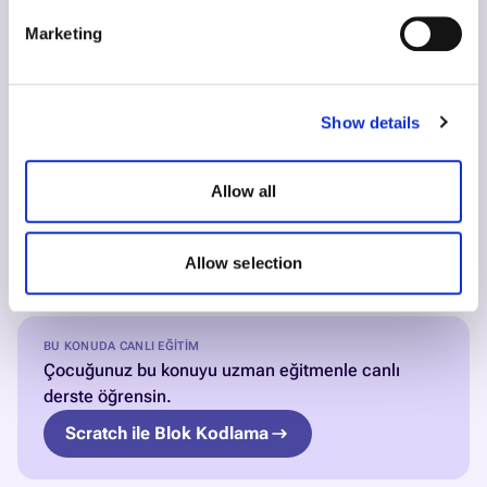
Marketing
İlgili Rehberler
Show details
En İyi 10 Blok Tabanlı Kodlama Aracı: Karşılaştırma
Allow all
Blok Kodlama Programları: Çocuk İçin Öğrenme Yolu
Scratch ile Animasyon Yapımı: Adım Adım Çocuk
Allow selection
Rehberi
BU KONUDA CANLI EĞITIM
Çocuğunuz bu konuyu uzman eğitmenle canlı
derste öğrensin.
Scratch ile Blok Kodlama