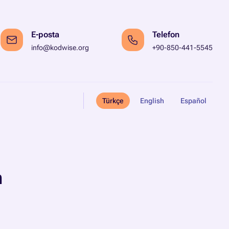
E-posta
Telefon
info@kodwise.org
+90-850-441-5545
Türkçe
English
Español
n