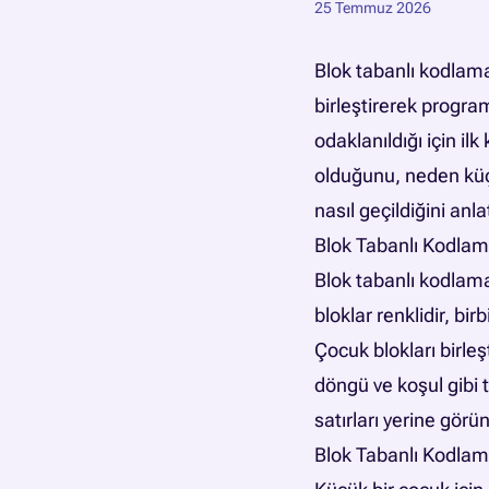
25 Temmuz 2026
Blok tabanlı kodlama
birleştirerek progr
odaklanıldığı için il
olduğunu, neden küç
nasıl geçildiğini anlat
Blok Tabanlı Kodlam
Blok tabanlı kodlamad
bloklar renklidir, bi
Çocuk blokları birle
döngü ve koşul gibi
satırları yerine görü
Blok Tabanlı Kodlam