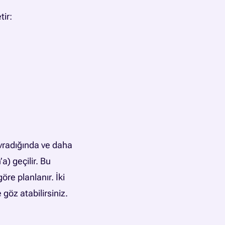
ir:
avradığında ve daha
) geçilir. Bu
re planlanır. İki
e
göz atabilirsiniz.