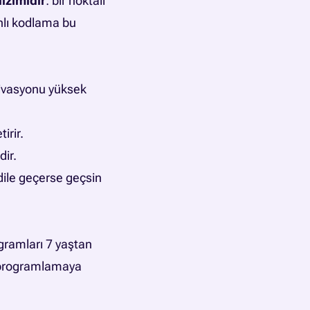
izimidir
: bir noktalı
anlı kodlama bu
tivasyonu yüksek
irir.
dir.
dile geçerse geçsin
ogramları 7 yaştan
ı programlamaya