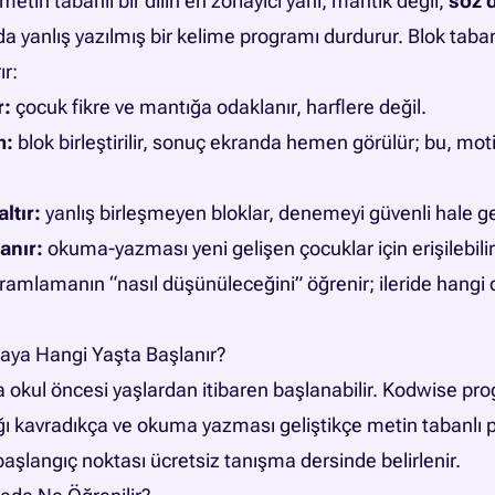
metin tabanlı bir dilin en zorlayıcı yanı, mantık değil,
söz d
a da yanlış yazılmış bir kelime programı durdurur. Blok tab
ır:
r:
çocuk fikre ve mantığa odaklanır, harflere değil.
m:
blok birleştirilir, sonuç ekranda hemen görülür; bu, mo
ltır:
yanlış birleşmeyen bloklar, denemeyi güvenli hale get
anır:
okuma-yazması yeni gelişen çocuklar için erişilebilir
amlamanın “nasıl düşünüleceğini” öğrenir; ileride hangi 
aya Hangi Yaşta Başlanır?
la okul öncesi yaşlardan itibaren başlanabilir. Kodwise pr
ğı kavradıkça ve okuma yazması geliştikçe metin tabanl
başlangıç noktası ücretsiz tanışma dersinde belirlenir.