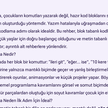
, çocukların komutları yazarak değil, hazır kod bloklarını 
am oluşturduğu yöntemdir. Yazım hatalarıyla uğraşmadan
k kodlama adımı olarak idealdir. Bu rehber, blok tabanlı k
ük yaşlar için doğru başlangıç olduğunu ve metin taban
ır; ayrıntılı alt rehberlere yönlendirir.
a Nedir?
a her blok bir komuttur: “ileri git”, “eğer… ise”, “10 kere 
rbirine yalnızca mantıklı biçimde geçer ve yanlış birleştirme
ştirerek oyunlar, animasyonlar ve küçük projeler yapar. Bö
 temel programlama kavramlarını görsel ve somut biçimde
nür parçalardan oluştuğu için soyut kavramlar çocuk için ell
a Neden İlk Adım İçin İdeal?