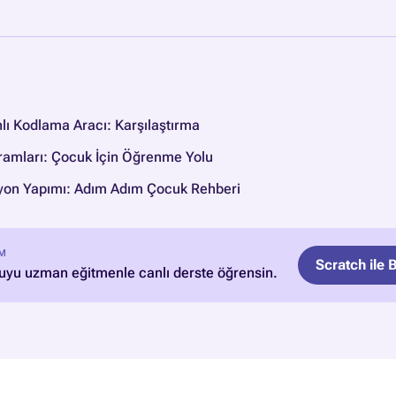
nlı Kodlama Aracı: Karşılaştırma
amları: Çocuk İçin Öğrenme Yolu
yon Yapımı: Adım Adım Çocuk Rehberi
IM
Scratch ile
yu uzman eğitmenle canlı derste öğrensin.