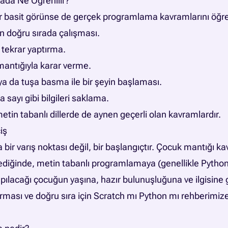
ada Ne Öğrenilir?
r basit görünse de gerçek programlama kavramlarını öğret
n doğru sırada çalışması.
r tekrar yaptırma.
mantığıyla karar verme.
ya da tuşa basma ile bir şeyin başlaması.
 sayı gibi bilgileri saklama.
etin tabanlı dillerde de aynen geçerli olan kavramlardır.
iş
 bir varış noktası değil, bir başlangıçtır. Çocuk mantığı k
ediğinde, metin tabanlı programlamaya (genellikle Python’a
ılacağı çocuğun yaşına, hazır bulunuşluğuna ve ilgisine gö
ırması ve doğru sıra için
Scratch mı Python mı rehberimiz