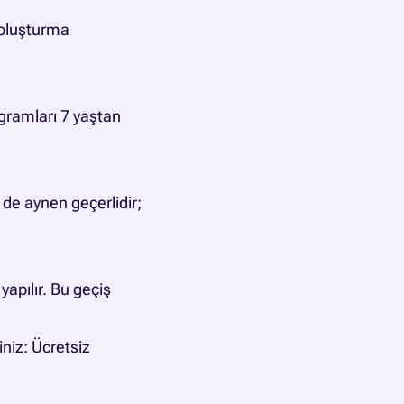
 oluşturma
ogramları 7 yaştan
 de aynen geçerlidir;
apılır. Bu geçiş
iniz:
Ücretsiz