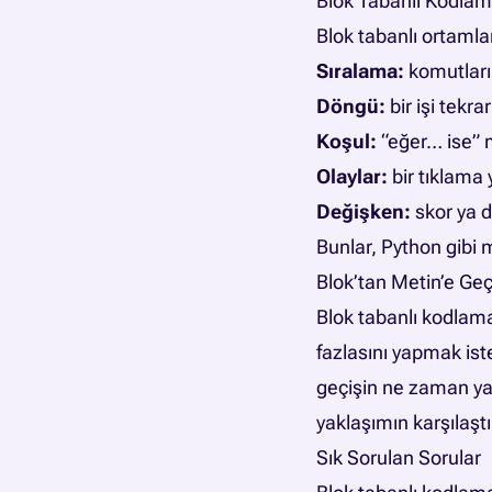
Blok Tabanlı Kodlam
Blok tabanlı ortamla
Sıralama:
komutları
Döngü:
bir işi tekra
Koşul:
“eğer… ise” 
Olaylar:
bir tıklama 
Değişken:
skor ya da
Bunlar, Python gibi m
Blok’tan Metin’e Geç
Blok tabanlı kodlama
fazlasını yapmak ist
geçişin ne zaman yap
yaklaşımın karşılaşt
Sık Sorulan Sorular