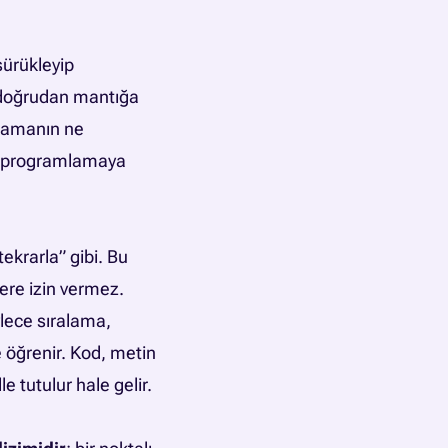
sürükleyip
 doğrudan mantığa
odlamanın ne
lı programlamaya
tekrarla” gibi. Bu
lere izin vermez.
ylece sıralama,
 öğrenir. Kod, metin
e tutulur hale gelir.