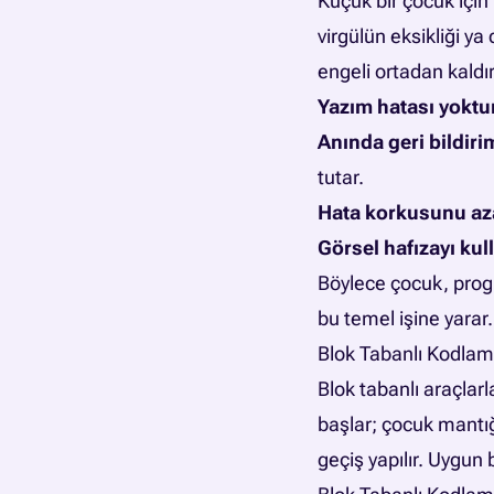
Küçük bir çocuk için 
virgülün eksikliği y
engeli ortadan kaldır
Yazım hatası yoktu
Anında geri bildiri
tutar.
Hata korkusunu aza
Görsel hafızayı kull
Böylece çocuk, progr
bu temel işine yarar.
Blok Tabanlı Kodlam
Blok tabanlı araçlar
başlar; çocuk mantı
geçiş yapılır. Uygun 