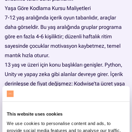
Yaşa Göre Kodlama Kursu Maliyetleri
7-12 yaş aralığında içerik oyun tabanlıdır, araçlar
daha görseldir. Bu yaş aralığında gruplar programa
göre en fazla 4-6 kişiliktir; düzenli haftalık ritim
sayesinde çocuklar motivasyon kaybetmez, temel
mantık hızla oturur.
13 yaş ve üzeri için konu başlıkları genişler. Python,
Unity
ve yapay zeka gibi alanlar devreye girer. İçerik
derinleşse de fiyat değişmez: Kodwise’ta ücret yaşa
veya programa göre farklılaşmaz, yalnızca birebir
ders tercih edilirse aynı sürede grup fiyatının iki katı
uygulanır. Hedefiniz ne ise, ona uygun yol haritasını
This website uses cookies
ücretsiz tanışma dersinde birlikte çıkarıyoruz.
We use cookies to personalise content and ads, to
Yazılım Eğitimi Ücretleri: Seçenekleri Karşılaştırma
provide social media features and to analyse our traffic.