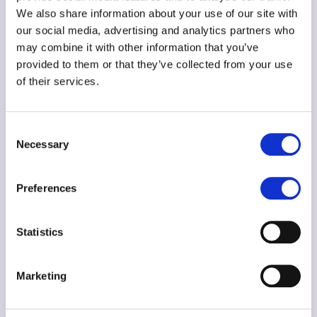
We also share information about your use of our site with
Çerçevesi
our social media, advertising and analytics partners who
Piyasadaki seçenekleri isim vermeden, yapıları
may combine it with other information that you’ve
üzerinden karşılaştırmak en dürüst yöntem. Ücret
provided to them or that they’ve collected from your use
of their services.
etiketine değil, ücrete nelerin dahil olduğuna bakın:
Canlı
Grup
Maliyet
Seçenek
Dikkat edilecek
Consent
ders
yapısı
düzeyi
Necessary
Selection
Ücretsiz
Müfredat ve
Bireysel,
uygulama
eğitmen yok;
Preferences
Yok
kendi
Ücretsiz
ve
başlangıç için iyi,
kendine
platformlar
süreklilik zor
Statistics
Soru soracak
Kayıttan
kimse yok;
Marketing
video
Yok
Bireysel
Düşük
küçük yaşta