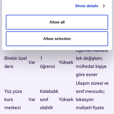
kursları
tamamlama
Show details
oranı düşer
Grup kaç kişi?
Allow all
Online canlı
Küçük
İçerik yaşa göre
Var
Orta
grup kursu
grup
mi? Tanışma
Allow selection
dersi var mı?
Eğitmen kalitesi
Birebir özel
1
tek değişken;
Var
Yüksek
ders
öğrenci
müfredat kişiye
göre esner
Ulaşım süresi ve
Yüz yüze
Kalabalık
sınıf mevcudu;
kurs
Var
sınıf
Yüksek
lokasyon
merkezi
olabilir
maliyeti fiyata