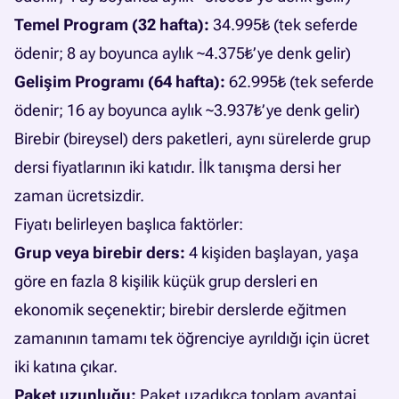
Temel Program (32 hafta):
34.995₺ (tek seferde
ödenir; 8 ay boyunca aylık ~4.375₺’ye denk gelir)
Gelişim Programı (64 hafta):
62.995₺ (tek seferde
ödenir; 16 ay boyunca aylık ~3.937₺’ye denk gelir)
Birebir (bireysel) ders paketleri, aynı sürelerde grup
dersi fiyatlarının iki katıdır. İlk tanışma dersi her
zaman ücretsizdir.
Fiyatı belirleyen başlıca faktörler:
Grup veya birebir ders:
4 kişiden başlayan, yaşa
göre en fazla 8 kişilik küçük grup dersleri en
ekonomik seçenektir; birebir derslerde eğitmen
zamanının tamamı tek öğrenciye ayrıldığı için ücret
iki katına çıkar.
Paket uzunluğu:
Paket uzadıkça toplam avantaj