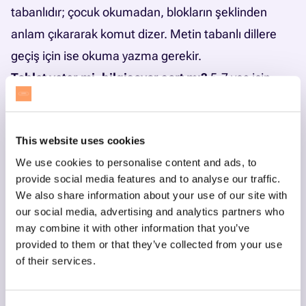
tabanlıdır; çocuk okumadan, blokların şeklinden
anlam çıkararak komut dizer. Metin tabanlı dillere
geçiş için ise okuma yazma gerekir.
Tablet yeter mi, bilgisayar şart mı?
5-7 yaş için
tablet yeterlidir. 7 yaş ve sonrasında Scratch ve üzeri
araçlar için klavyeli bir bilgisayar önerilir; Kodwise
This website uses cookies
dersleri için temel bir bilgisayar ve internet bağlantısı
We use cookies to personalise content and ads, to
yeterlidir, ek donanım gerekmez.
provide social media features and to analyse our traffic.
12 yaşındayız, geç mi kaldık?
Hayır. Bu yaşta
We also share information about your use of our site with
başlayan çocuklar blok aşamasını hızlı geçer;
our social media, advertising and analytics partners who
may combine it with other information that you’ve
Minecraft Education veya doğrudan Python ile
provided to them or that they’ve collected from your use
başlamak bu yaş için verimli bir yoldur.
of their services.
Önce hangi programla başlamalıyız?
7-9 yaşta
Scratch, 10-12 yaşta Minecraft Education veya