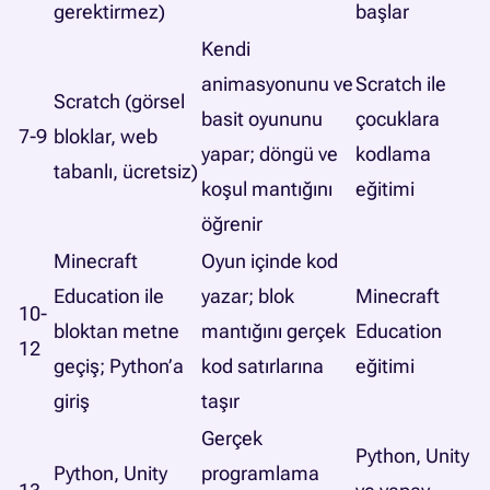
gerektirmez)
başlar
Kendi
animasyonunu ve
Scratch ile
Scratch (görsel
basit oyununu
çocuklara
7-9
bloklar, web
yapar; döngü ve
kodlama
tabanlı, ücretsiz)
koşul mantığını
eğitimi
öğrenir
Minecraft
Oyun içinde kod
Education ile
yazar; blok
Minecraft
10-
bloktan metne
mantığını gerçek
Education
12
geçiş; Python’a
kod satırlarına
eğitimi
giriş
taşır
Gerçek
Python
,
Unity
Python, Unity
programlama