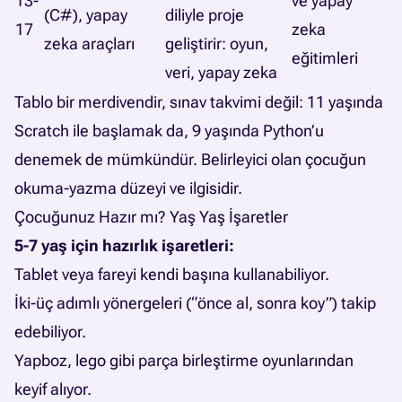
13-
ve
yapay
(C#), yapay
diliyle proje
17
zeka
zeka araçları
geliştirir: oyun,
eğitimleri
veri, yapay zeka
Tablo bir merdivendir, sınav takvimi değil: 11 yaşında
Scratch ile başlamak da, 9 yaşında Python’u
denemek de mümkündür. Belirleyici olan çocuğun
okuma-yazma düzeyi ve ilgisidir.
Çocuğunuz Hazır mı? Yaş Yaş İşaretler
5-7 yaş için hazırlık işaretleri:
Tablet veya fareyi kendi başına kullanabiliyor.
İki-üç adımlı yönergeleri (“önce al, sonra koy”) takip
edebiliyor.
Yapboz, lego gibi parça birleştirme oyunlarından
keyif alıyor.