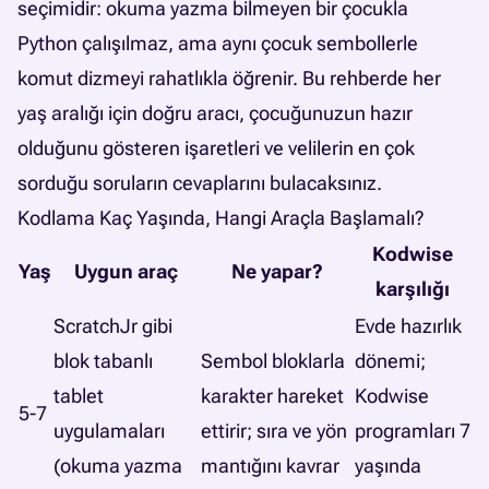
seçimidir: okuma yazma bilmeyen bir çocukla
Python çalışılmaz, ama aynı çocuk sembollerle
komut dizmeyi rahatlıkla öğrenir. Bu rehberde her
yaş aralığı için doğru aracı, çocuğunuzun hazır
olduğunu gösteren işaretleri ve velilerin en çok
sorduğu soruların cevaplarını bulacaksınız.
Kodlama Kaç Yaşında, Hangi Araçla Başlamalı?
Kodwise
Yaş
Uygun araç
Ne yapar?
karşılığı
ScratchJr gibi
Evde hazırlık
blok tabanlı
Sembol bloklarla
dönemi;
tablet
karakter hareket
Kodwise
5-7
uygulamaları
ettirir; sıra ve yön
programları 7
(okuma yazma
mantığını kavrar
yaşında