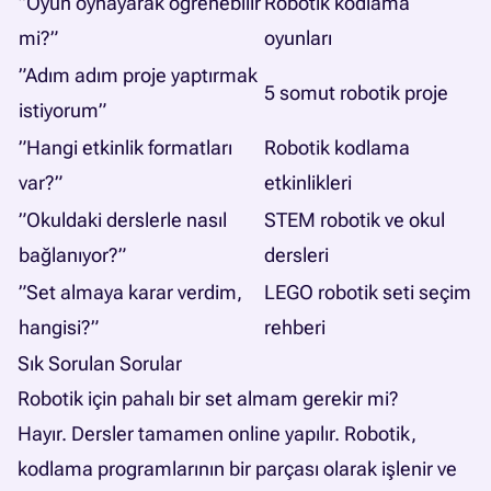
”Oyun oynayarak öğrenebilir
Robotik kodlama
mi?”
oyunları
”Adım adım proje yaptırmak
5 somut robotik proje
istiyorum”
”Hangi etkinlik formatları
Robotik kodlama
var?”
etkinlikleri
”Okuldaki derslerle nasıl
STEM robotik ve okul
bağlanıyor?”
dersleri
”Set almaya karar verdim,
LEGO robotik seti seçim
hangisi?”
rehberi
Sık Sorulan Sorular
Robotik için pahalı bir set almam gerekir mi?
Hayır. Dersler tamamen online yapılır. Robotik,
kodlama programlarının bir parçası olarak işlenir ve