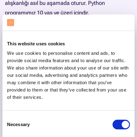
alışkanlığı asıl bu aşamada oturur.
Python
programımız
10 yaş ve üzeri içindir.
Unity ile robotik ve simülasyon
Unity yolu ileri yaşlar için. Çocuk artık hazır bir
simülatör kullanmaz, simülasyonun kendisini kurar:
This website uses cookies
fizik motoru, çarpışma algılama, karakterin çevresini
We use cookies to personalise content and ads, to
provide social media features and to analyse our traffic.
tarayıp tepki vermesi. Robotik mantığı burada oyun
We also share information about your use of our site with
geliştirmeyle birleşir.
Unity programımız
10 yaş ve
our social media, advertising and analytics partners who
üzeri içindir.
may combine it with other information that you’ve
provided to them or that they’ve collected from your use
Dört yolun tamamı tarayıcıda, bir bilgisayar ve
of their services.
internet bağlantısıyla çalışır. Programın bütününü
robotik kodlama eğitimi sayfamızda
görebilirsiniz.
Consent
Yaşa Göre Robotik Yolu
Necessary
Selection
İçerik yaşa göre uyarlanır. Küçük yaşlarda blok