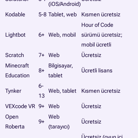
(iOS/Android)
Kodable
5-8
Tablet, web
Kısmen ücretsiz
Hour of Code
Lightbot
6+
Web, mobil
sürümü ücretsiz;
mobil ücretli
Scratch
7+
Web
Ücretsiz
Minecraft
Bilgisayar,
8+
Ücretli lisans
Education
tablet
6-
Tynker
Web, tablet
Kısmen ücretsiz
13
VEXcode VR
9+
Web
Ücretsiz
Open
Web
9+
Ücretsiz
Roberta
(tarayıcı)
Ücretsiz (oyun içi