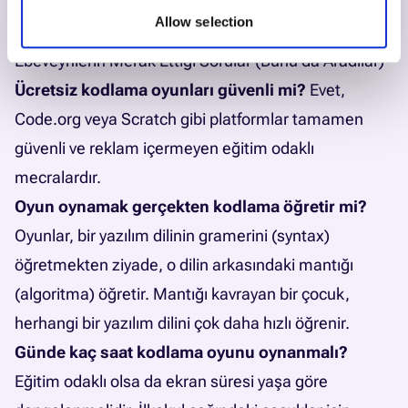
merak eden çocuklar için
çocuklar için yapay zeka
Allow selection
eğitimi
doğal bir devam adımıdır.
Ebeveynlerin Merak Ettiği Sorular (Bunu da Aradılar)
Ücretsiz kodlama oyunları güvenli mi?
Evet,
Code.org veya Scratch gibi platformlar tamamen
güvenli ve reklam içermeyen eğitim odaklı
mecralardır.
Oyun oynamak gerçekten kodlama öğretir mi?
Oyunlar, bir yazılım dilinin gramerini (syntax)
öğretmekten ziyade, o dilin arkasındaki mantığı
(algoritma) öğretir. Mantığı kavrayan bir çocuk,
herhangi bir yazılım dilini çok daha hızlı öğrenir.
Günde kaç saat kodlama oyunu oynanmalı?
Eğitim odaklı olsa da ekran süresi yaşa göre