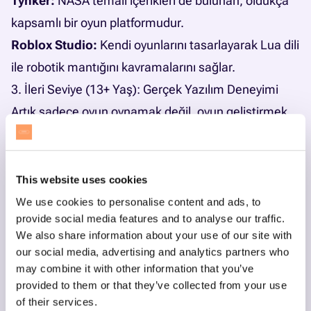
Tynker:
NASA temalı içerikleri de bulunan, oldukça
kapsamlı bir oyun platformudur.
Roblox Studio:
Kendi oyunlarını tasarlayarak Lua dili
ile robotik mantığını kavramalarını sağlar.
3. İleri Seviye (13+ Yaş): Gerçek Yazılım Deneyimi
Artık sadece oyun oynamak değil, oyun geliştirmek
ön plandadır.
Unity:
Bir oyun değil, profesyonellerin de kullandığı
bir oyun geliştirme aracıdır; robotik simülasyonlar
This website uses cookies
kurmak için güçlü bir ortam sunar.
Unity ile oyun
We use cookies to personalise content and ads, to
provide social media features and to analyse our traffic.
geliştirme eğitimi
modüllerimizde fizik motorlarını
We also share information about your use of our site with
kullanarak robot simülasyonları yapıyoruz.
our social media, advertising and analytics partners who
CodeCombat:
Bir RPG (rol yapma) oyunu içinde
may combine it with other information that you’ve
provided to them or that they’ve collected from your use
Python veya JavaScript kodları yazarak bölümleri
of their services.